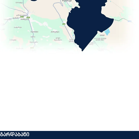
ᲒᲐᲠᲓᲐᲑᲐᲜᲘ